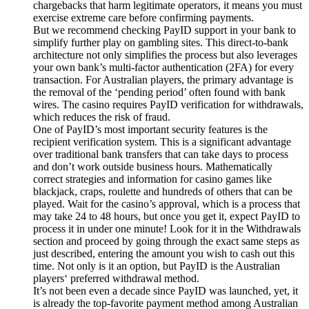
chargebacks that harm legitimate operators, it means you must
exercise extreme care before confirming payments.
But we recommend checking PayID support in your bank to
simplify further play on gambling sites. This direct-to-bank
architecture not only simplifies the process but also leverages
your own bank’s multi-factor authentication (2FA) for every
transaction. For Australian players, the primary advantage is
the removal of the ‘pending period’ often found with bank
wires. The casino requires PayID verification for withdrawals,
which reduces the risk of fraud.
One of PayID’s most important security features is the
recipient verification system. This is a significant advantage
over traditional bank transfers that can take days to process
and don’t work outside business hours. Mathematically
correct strategies and information for casino games like
blackjack, craps, roulette and hundreds of others that can be
played. Wait for the casino’s approval, which is a process that
may take 24 to 48 hours, but once you get it, expect PayID to
process it in under one minute! Look for it in the Withdrawals
section and proceed by going through the exact same steps as
just described, entering the amount you wish to cash out this
time. Not only is it an option, but PayID is the Australian
players‘ preferred withdrawal method.
It’s not been even a decade since PayID was launched, yet, it
is already the top-favorite payment method among Australian