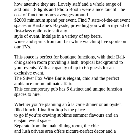
how attentive they are. Lovely staff and a whole range of
add-ons- 18 lights and Photo Booth were a nice touch! The
cost of function rooms averages around
$2000 minimum spend per event. Find 7 state-of-the-art event
spaces in Brisbane’s Bayside, providing you with a myriad of
first-class options to suit any
style of event. Indulge in a variety of tap beers,
wines and spirits from our bar while watching live sports on
our TVs.
This space is perfect for boutique functions, with their Bali-
chic garden room providing a lush, tropical background to
your events. With a capacity of up to 65 guests for an
exclusive event,
The Silver Fox Wine Bar is elegant, chic and the perfect
ambiance for an intimate affair.
This contemporary pub has 6 distinct and unique function
spaces to hire.
Whether you’re planning an à la carte dinner or an oyster-
filled lunch, Lina Rooftop is the place
to go if you’re craving sublime summer flavours and an
elegant event space.
Separate from the main dining room, the chic
and lush private area offers picture-perfect decor and a