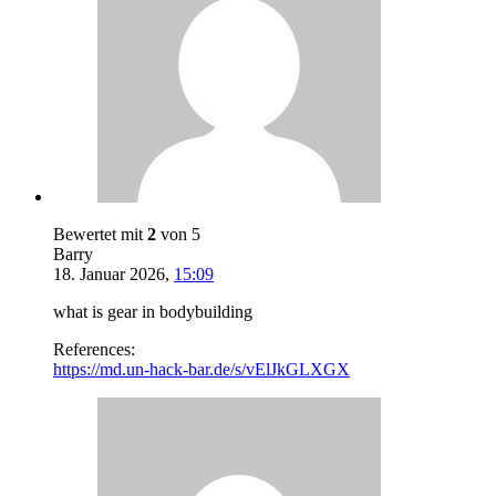
Bewertet mit
2
von 5
Barry
18. Januar 2026
,
15:09
what is gear in bodybuilding
References:
https://md.un-hack-bar.de/s/vElJkGLXGX