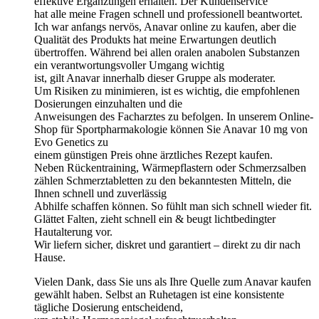
effektive Ergänzungen erhalten. Der Kundenservice
hat alle meine Fragen schnell und professionell beantwortet.
Ich war anfangs nervös, Anavar online zu kaufen, aber die
Qualität des Produkts hat meine Erwartungen deutlich
übertroffen. Während bei allen oralen anabolen Substanzen
ein verantwortungsvoller Umgang wichtig
ist, gilt Anavar innerhalb dieser Gruppe als moderater.
Um Risiken zu minimieren, ist es wichtig, die empfohlenen
Dosierungen einzuhalten und die
Anweisungen des Facharztes zu befolgen. In unserem Online-
Shop für Sportpharmakologie können Sie Anavar 10 mg von
Evo Genetics zu
einem günstigen Preis ohne ärztliches Rezept kaufen.
Neben Rückentraining, Wärmepflastern oder Schmerzsalben
zählen Schmerztabletten zu den bekanntesten Mitteln, die
Ihnen schnell und zuverlässig
Abhilfe schaffen können. So fühlt man sich schnell wieder fit.
Glättet Falten, zieht schnell ein & beugt lichtbedingter
Hautalterung vor.
Wir liefern sicher, diskret und garantiert – direkt zu dir nach
Hause.
Vielen Dank, dass Sie uns als Ihre Quelle zum Anavar kaufen
gewählt haben. Selbst an Ruhetagen ist eine konsistente
tägliche Dosierung entscheidend,