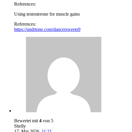
References:
Using testosterone for muscle gains
References:
https://undrtone.com/dancersweets9
Bewertet mit
4
von 5
Shelly
17. Mai 2026
,
11:21