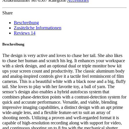
Artikelnummer
9876507
Kategorie
Accessories
Share
Beschreibung
Zusätzliche Informationen
Reviews
14
Beschreibung
The design is very active and loves to chase her tail. She also likes
to chase her human and scratch his leg. It enhances your workspace
with a sleek design, and an optional dual or triple monitor bow kit
ups your screen count and productivity. The classic aluminum body
and analog-inspired controls give it a tactile feel reminiscent of film
cameras. This is a beautiful white with a black nose and a big, fluffy
tail. She loves to play with her favorite toy, a ball of yarn. The
sensor’s design also enables a hybrid autofocus system that
combines phase-detection points with a contrast-detection system for
quick and accurate performance. Versatile, and viable, blending
impressive imaging capabilities, a distinct design with an apt prime
wide-angle lens, and a flexible feature-set to suit an array of
shooting needs. Utilizing a proven and well-regarded format it is
capable of high-resolution recording along with support for video,
and continuous shooting up to 8 fps with the mechanical shutter.